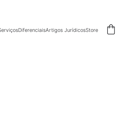
Serviços
Diferenciais
Artigos Jurídicos
Store
 na interseção da razão
ectual e Perícia Judicial,
lo espírito. É Membro