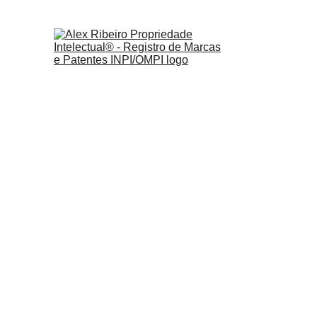
Alex Sandro Ribeiro é 
jurídica com a sensibilid
sua mente é um labor